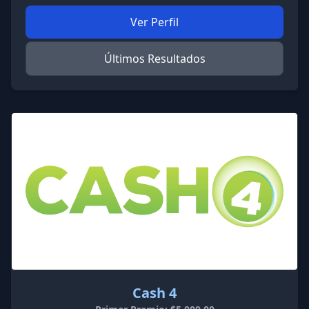
Ver Perfil
Últimos Resultados
Cash 4