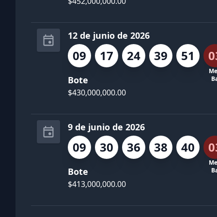
$452,000,000.00
12 de junio de 2026
09
17
24
39
51
0
Me
Bote
Ba
$430,000,000.00
9 de junio de 2026
09
30
36
38
40
0
Me
Bote
Ba
$413,000,000.00