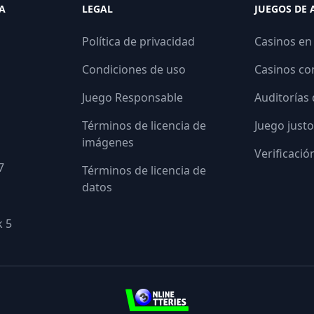
ÍA
LEGAL
JUEGOS DE 
Política de privacidad
Casinos en 
Condiciones de uso
Casinos co
Juego Responsable
Auditorías
Términos de licencia de
Juego just
imágenes
Verificació
7
Términos de licencia de
datos
k 5
3