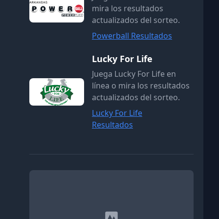
mira los resultados
actualizados del sorteo.
Powerball Resultados
Lucky For Life
Juega Lucky For Life en
línea o mira los resultados
actualizados del sorteo.
Lucky For Life
Resultados