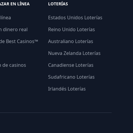
AZAR EN LÍNEA
LOTERÍAS
línea
Estados Unidos Loterías
n dinero real
Reino Unido Loterías
 de Best Casinos™
Australiano Loterías
o
Nueva Zelanda Loterías
n de casinos
Canadiense Loterías
Sudafricano Loterías
Irlandés Loterías