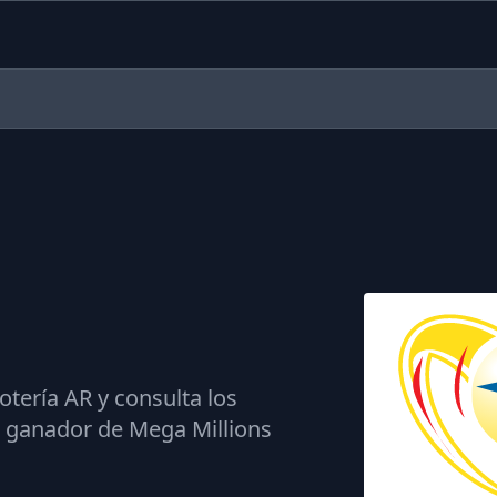
lotería AR y consulta los
 ganador de Mega Millions