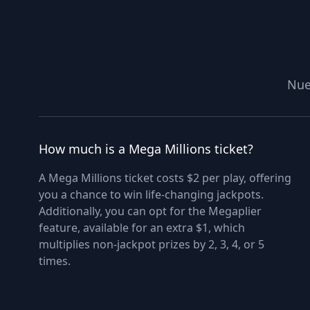
Nue
How much is a Mega Millions ticket?
A Mega Millions ticket costs $2 per play, offering
you a chance to win life-changing jackpots.
Additionally, you can opt for the Megaplier
feature, available for an extra $1, which
multiplies non-jackpot prizes by 2, 3, 4, or 5
times.