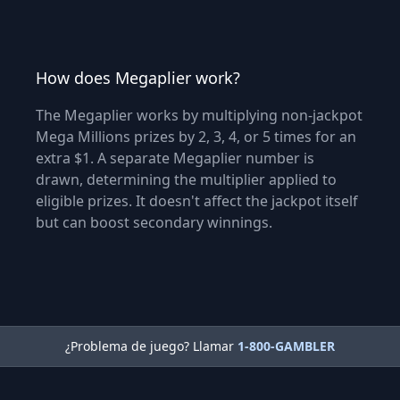
How does Megaplier work?
The Megaplier works by multiplying non-jackpot
Mega Millions prizes by 2, 3, 4, or 5 times for an
extra $1. A separate Megaplier number is
drawn, determining the multiplier applied to
eligible prizes. It doesn't affect the jackpot itself
but can boost secondary winnings.
¿Problema de juego? Llamar
1-800-GAMBLER