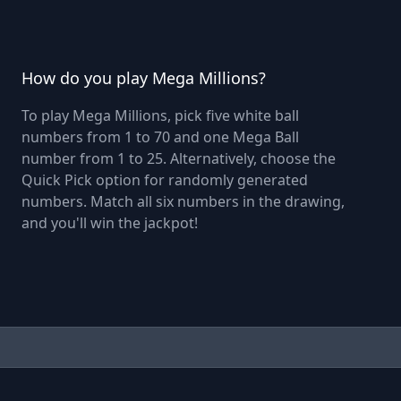
How do you play Mega Millions?
To play Mega Millions, pick five white ball
numbers from 1 to 70 and one Mega Ball
number from 1 to 25. Alternatively, choose the
Quick Pick option for randomly generated
numbers. Match all six numbers in the drawing,
and you'll win the jackpot!