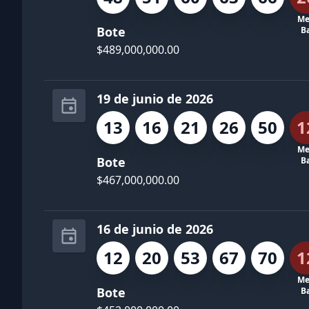
Me
Bote
Ba
$489,000,000.00
19 de junio de 2026
13
16
21
26
50
1
Me
Bote
Ba
$467,000,000.00
16 de junio de 2026
12
20
53
67
70
1
Me
Bote
Ba