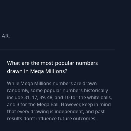
s AR
.
What are the most popular numbers
drawn in Mega Millions?
While Mega Millions numbers are drawn
randomly, some popular numbers historically
include 31, 17, 39, 48, and 10 for the white balls,
and 3 for the Mega Ball. However, keep in mind
that every drawing is independent, and past
results don't influence future outcomes.