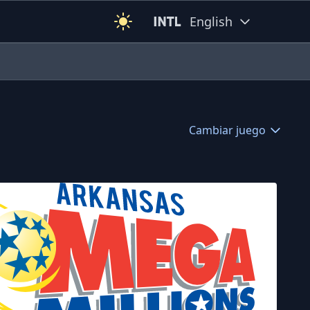
English
Cambiar juego