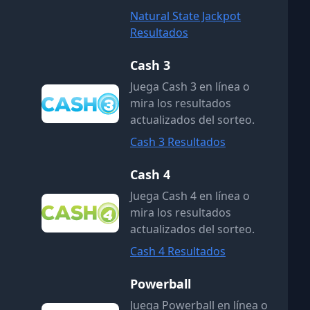
Natural State Jackpot
Resultados
Cash 3
Juega Cash 3 en línea o
mira los resultados
actualizados del sorteo.
Cash 3 Resultados
Cash 4
Juega Cash 4 en línea o
mira los resultados
actualizados del sorteo.
Cash 4 Resultados
Powerball
Juega Powerball en línea o