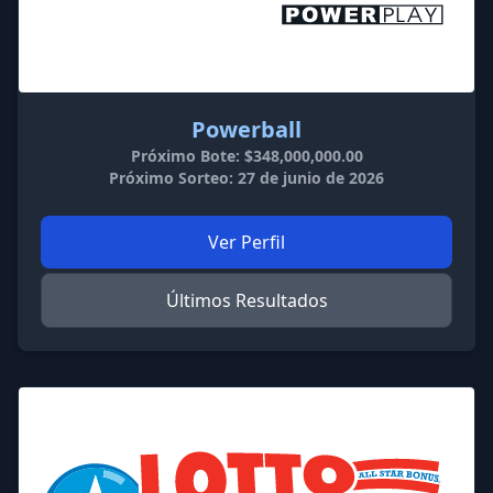
Powerball
Próximo Bote
:
$348,000,000.00
Próximo Sorteo
:
27 de junio de 2026
Ver Perfil
Últimos Resultados