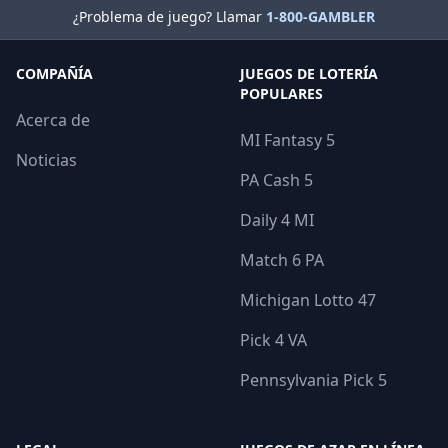
¿Problema de juego? Llamar
1-800-GAMBLER
COMPAÑÍA
JUEGOS DE LOTERÍA
POPULARES
Acerca de
MI Fantasy 5
Noticias
PA Cash 5
Daily 4 MI
Match 6 PA
Michigan Lotto 47
Pick 4 VA
Pennsylvania Pick 5