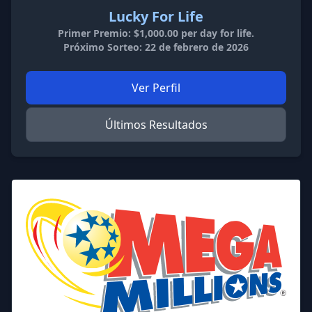
Lucky For Life
Primer Premio
:
$1,000.00 per day for life.
Próximo Sorteo
:
22 de febrero de 2026
Ver Perfil
Últimos Resultados