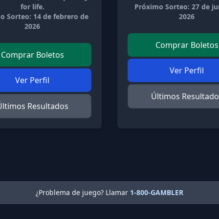
for life.
Próximo Sorteo
:
27 de ju
o Sorteo
:
14 de febrero de
2026
2026
Comprar Boletos
Comprar Boletos
Ver Perfil
Ver Perfil
Últimos Resultado
Últimos Resultados
¿Problema de juego? Llamar
1-800-GAMBLER