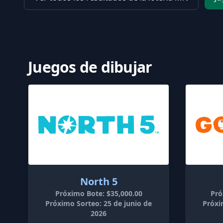
Juegos de dibujar
North 5
Próximo Bote
:
$35,000.00
Pró
Próximo Sorteo
:
25 de junio de
Próxi
2026