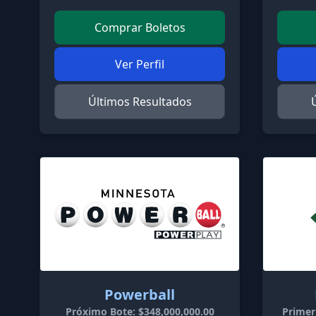
Comprar Boletos
Ver Perfil
Últimos Resultados
Powerball
Próximo Bote
:
$348,000,000.00
Primer