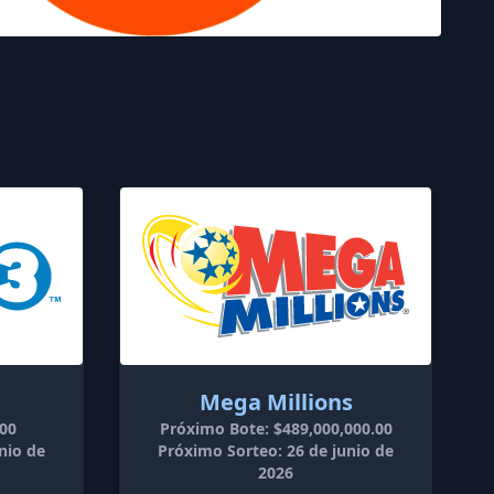
Mega Millions
00
Próximo Bote
:
$489,000,000.00
nio de
Próximo Sorteo
:
26 de junio de
2026