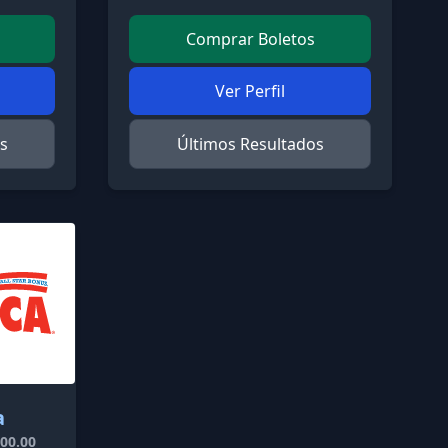
Comprar Boletos
Ver Perfil
s
Últimos Resultados
a
00.00