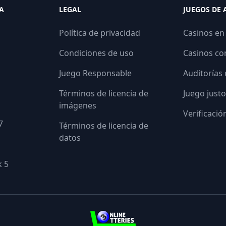
ÍA
LEGAL
JUEGOS DE 
Política de privacidad
Casinos en 
Condiciones de uso
Casinos co
Juego Responsable
Auditorías
Términos de licencia de
Juego just
imágenes
Verificació
7
Términos de licencia de
datos
k 5
3