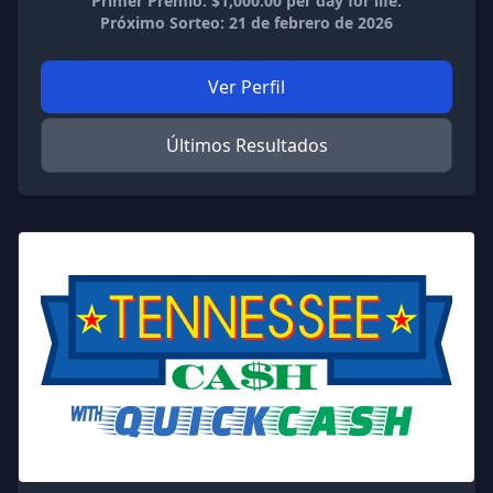
Primer Premio
:
$1,000.00 per day for life.
Próximo Sorteo
:
21 de febrero de 2026
Ver Perfil
Últimos Resultados