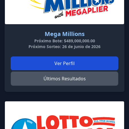
Mega Millions
Próximo Bote
:
$489,000,000.00
Próximo Sorteo
:
26 de junio de 2026
Ver Perfil
Últimos Resultados