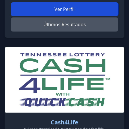
Ver Perfil
Últimos Resultados
Cash4Life