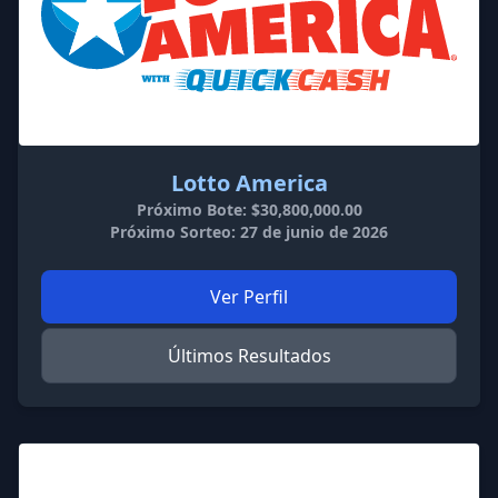
Lotto America
Próximo Bote
:
$30,800,000.00
Próximo Sorteo
:
27 de junio de 2026
Ver Perfil
Últimos Resultados