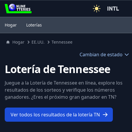
3
Hogar
Loterías
Hogar
EE.UU.
Tennessee
Cambian de estado
Lotería de Tennessee
Juegue a la Lotería de Tennessee en línea, explore los
resultados de los sorteos y verifique los números
ganadores. ¿Eres el próximo gran ganador en TN?
Ver todos los resultados de la lotería TN