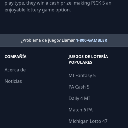
play type, they win a cash prize, making PICK 5 an
enjoyable lottery game option.
¿Problema de juego? Llamar
1-800-GAMBLER
COMPAÑÍA
JUEGOS DE LOTERÍA
POPULARES
Acerca de
MI Fantasy 5
Noticias
PA Cash 5
Daily 4 MI
Match 6 PA
Michigan Lotto 47