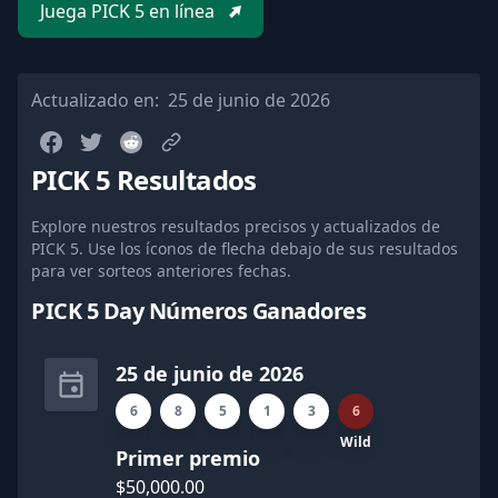
Juega PICK 5 en línea
Actualizado en:
25 de junio de 2026
PICK 5 Resultados
Explore nuestros resultados precisos y actualizados de
PICK 5. Use los íconos de flecha debajo de sus resultados
para ver sorteos anteriores fechas.
PICK 5 Day Números Ganadores
25 de junio de 2026
6
8
5
1
3
6
Wild
Primer premio
$50,000.00