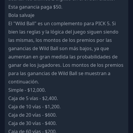
Esta ganancia paga $50.
Bola salvaje
El "Wild Ball" es un complemento para PICK 5. Si
bien las reglas y la lógica del juego siguen siendo
las mismas, los montos de los premios por las
ganancias de Wild Ball son más bajos, ya que
aumentan en gran medida las probabilidades de
ganar de los jugadores. Los montos de los premios
para las ganancias de Wild Ball se muestran a
continuación.
Simple - $12,000.
Caja de 5 vías - $2,400.
Caja de 10 vías - $1,200.
Caja de 20 vías - $600.
Caja de 30 vías - $400.
Caja de 60 vías - $200.