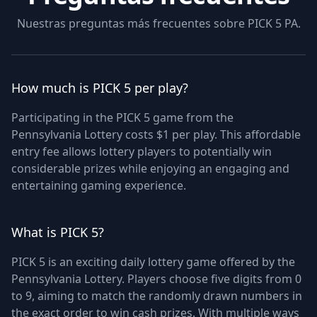
Nuestras preguntas más frecuentes sobre
PICK 5 PA
.
How much is PICK 5 per play?
Participating in the PICK 5 game from the
Pennsylvania Lottery costs $1 per play. This affordable
entry fee allows lottery players to potentially win
considerable prizes while enjoying an engaging and
entertaining gaming experience.
What is PICK 5?
PICK 5 is an exciting daily lottery game offered by the
Pennsylvania Lottery. Players choose five digits from 0
to 9, aiming to match the randomly drawn numbers in
the exact order to win cash prizes. With multiple ways