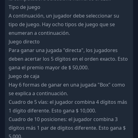
Tipo de juego
A continuación, un jugador debe seleccionar su
tipo de juego. Hay ocho tipos de juego que se
enumeran a continuación.
Juego directo
Para ganar una jugada "directa", los jugadores
deben acertar los 5 dígitos en el orden exacto. Esto
gana el premio mayor de $ 50,000.
Juego de caja
Hay 6 formas de ganar en una jugada "Box" como
se explica a continuación.
Cuadro de 5 vías: el jugador combina 4 dígitos más
1 dígito diferente. Esto gana $ 10,000.
Cuadro de 10 posiciones: el jugador combina 3
dígitos más 1 par de dígitos diferente. Esto gana $
5,000.