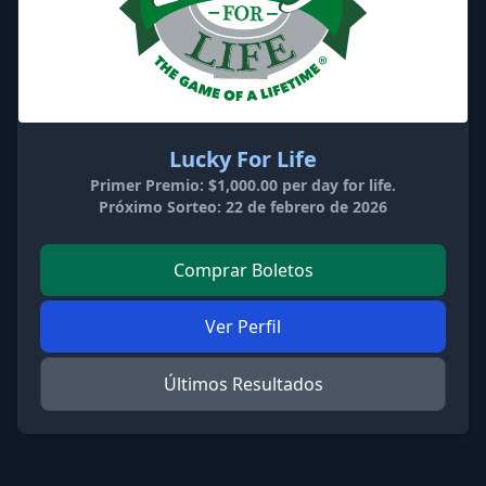
Lucky For Life
Primer Premio
:
$1,000.00 per day for life.
Próximo Sorteo
:
22 de febrero de 2026
Comprar Boletos
Ver Perfil
Últimos Resultados