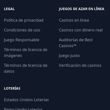
LEGAL
JUEGOS DE AZAR EN LÍNEA
Política de privacidad
Casinos en línea
Condiciones de uso
Casinos con dinero real
Juego Responsable
Auditorías de Best
Casinos™
Términos de licencia de
imágenes
Juego justo
Términos de licencia de
Verificación de casinos
datos
LOTERÍAS
Estados Unidos Loterías
Reino Unido Loterías