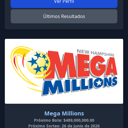
Ver Perfil
Últimos Resultados
Mega Millions
Próximo Bote
:
$489,000,000.00
Próximo Sorteo
:
26 de junio de 2026