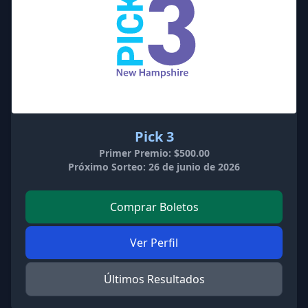
Pick 3
Primer Premio
:
$500.00
Próximo Sorteo
:
26 de junio de 2026
Comprar Boletos
Ver Perfil
Últimos Resultados