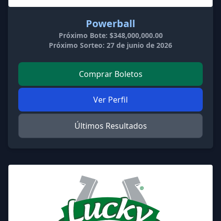
Powerball
Próximo Bote
:
$348,000,000.00
Próximo Sorteo
:
27 de junio de 2026
Comprar Boletos
Ver Perfil
Últimos Resultados