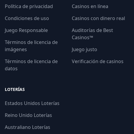
Política de privacidad
Casinos en línea
Condiciones de uso
Casinos con dinero real
Juego Responsable
Auditorías de Best
Casinos™
Términos de licencia de
imágenes
Juego justo
Términos de licencia de
Verificación de casinos
datos
LOTERÍAS
Estados Unidos Loterías
Reino Unido Loterías
Australiano Loterías