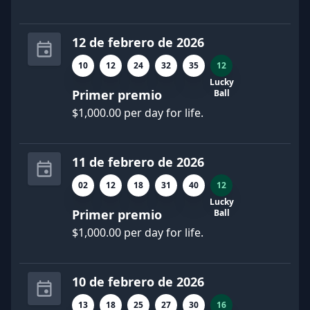
12 de febrero de 2026
10
12
24
32
35
12
Lucky
Primer premio
Ball
$1,000.00 per day for life.
11 de febrero de 2026
02
12
18
31
40
12
Lucky
Primer premio
Ball
$1,000.00 per day for life.
10 de febrero de 2026
13
18
25
27
30
16