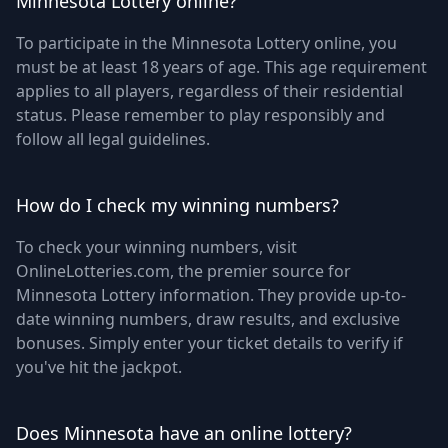
Minnesota Lottery online?
To participate in the Minnesota Lottery online, you
must be at least 18 years of age. This age requirement
applies to all players, regardless of their residential
status. Please remember to play responsibly and
follow all legal guidelines.
How do I check my winning numbers?
To check your winning numbers, visit
OnlineLotteries.com, the premier source for
Minnesota Lottery information. They provide up-to-
date winning numbers, draw results, and exclusive
bonuses. Simply enter your ticket details to verify if
you've hit the jackpot.
Does Minnesota have an online lottery?