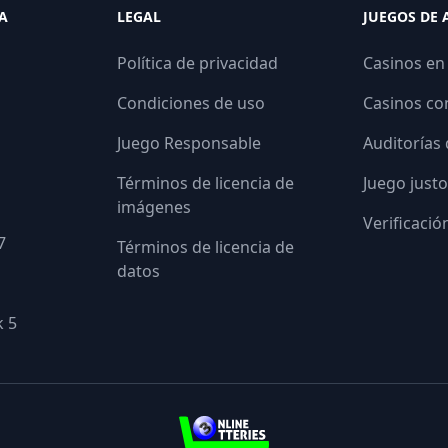
ÍA
LEGAL
JUEGOS DE 
Política de privacidad
Casinos en 
Condiciones de uso
Casinos co
Juego Responsable
Auditorías
Términos de licencia de
Juego just
imágenes
Verificació
7
Términos de licencia de
datos
k 5
3