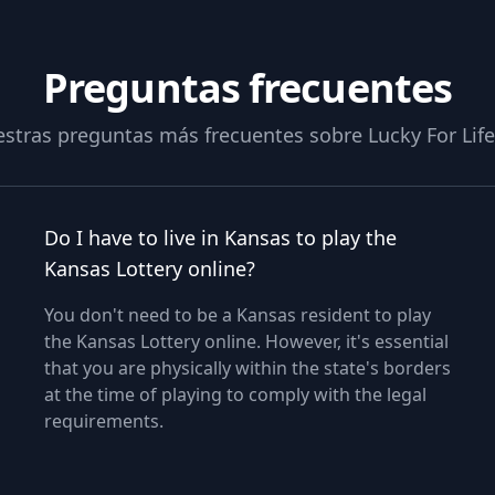
Preguntas frecuentes
stras preguntas más frecuentes sobre
Lucky For Lif
Do I have to live in Kansas to play the
Kansas Lottery online?
You don't need to be a Kansas resident to play
the Kansas Lottery online. However, it's essential
that you are physically within the state's borders
at the time of playing to comply with the legal
requirements.