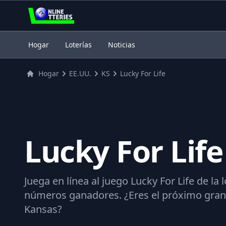
3
Hogar
Loterías
Noticias
Hogar
EE.UU.
KS
Lucky For Life
Lucky For Life
Juega en línea al juego Lucky For Life de la 
números ganadores. ¿Eres el próximo gran 
Kansas?