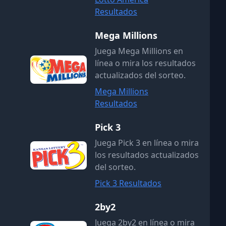
Resultados
Mega Millions
Juega Mega Millions en
línea o mira los resultados
actualizados del sorteo.
Mega Millions
Resultados
Pick 3
Juega Pick 3 en línea o mira
los resultados actualizados
del sorteo.
Pick 3 Resultados
2by2
Juega 2by2 en línea o mira