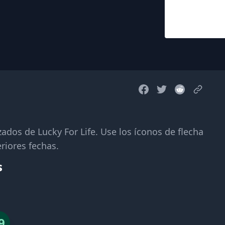
zados de Lucky For Life. Use los íconos de flecha
riores fechas.
s
9