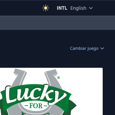
English
Cambiar juego