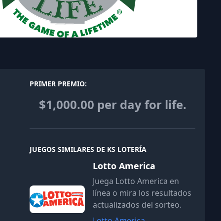
Sidebar
PRIMER PREMIO
:
$1,000.00 per day for life.
JUEGOS SIMILARES DE KS LOTERÍA
Lotto America
Juega Lotto America en
línea o mira los resultados
actualizados del sorteo.
Lotto America