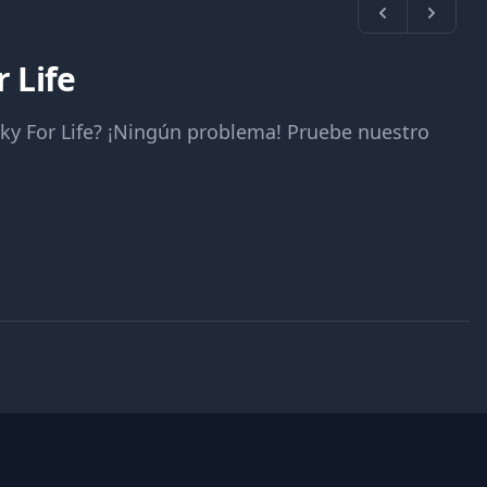
Previa
Próxi
 Life
ky For Life? ¡Ningún problema! Pruebe nuestro