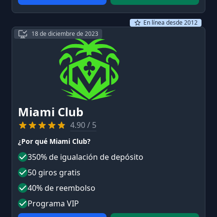
En línea desde 2012
18 de diciembre de 2023
Miami Club
4.90
/ 5
¿Por qué
Miami Club
?
350% de igualación de depósito
50 giros gratis
40% de reembolso
Programa VIP