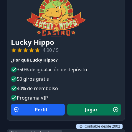
Lucky Hippo
4.90
/ 5
¿Por qué
Lucky Hippo
?
350% de igualación de depósito
50 giros gratis
40% de reembolso
Programa VIP
Perfil
Jugar
Confiable desde 2002