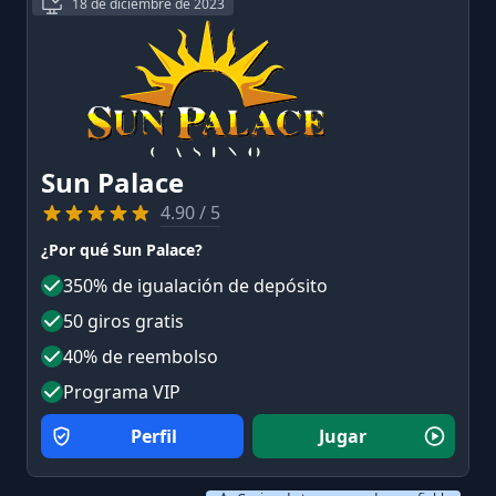
18 de diciembre de 2023
Sun Palace
4.90
/ 5
¿Por qué
Sun Palace
?
350% de igualación de depósito
50 giros gratis
40% de reembolso
Programa VIP
Perfil
Jugar