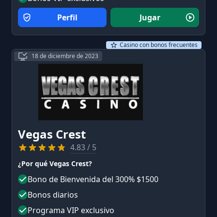
Perfil
Jugar
Casino con bonos frecuentes
18 de diciembre de 2023
Vegas Crest
4.83
/ 5
¿Por qué
Vegas Crest
?
Bono de Bienvenida del 300% $1500
Bonos diarios
Programa VIP exclusivo