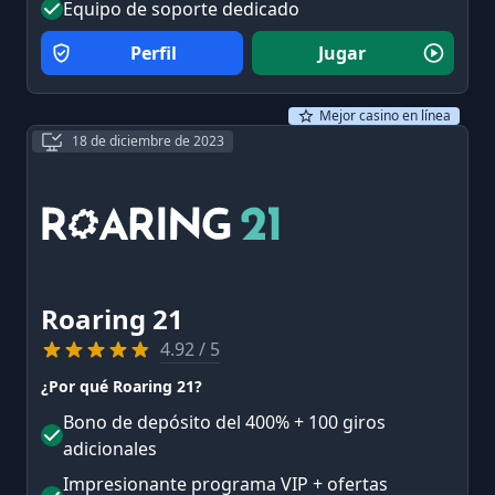
Equipo de soporte dedicado
Perfil
Jugar
Mejor casino en línea
18 de diciembre de 2023
Roaring 21
4.92
/ 5
¿Por qué
Roaring 21
?
Bono de depósito del 400% + 100 giros
adicionales
Impresionante programa VIP + ofertas