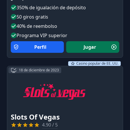
350% de igualación de depósito
50 giros gratis
40% de reembolso
Programa VIP superior
Perfil
Jugar
Casino popular de EE. UU.
18 de diciembre de 2023
Slots Of Vegas
4.90
/ 5