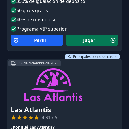
350% de igualación de depósito
50 giros gratis
40% de reembolso
Programa VIP superior
Perfil
Jugar
Principales bonos de casino
18 de diciembre de 2023
Las Atlantis
4.91
/ 5
¿Por qué
Las Atlantis
?