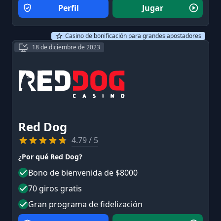
Perfil
Jugar
Casino de bonificación para grandes apostadores
18 de diciembre de 2023
Red Dog
4.79
/ 5
¿Por qué
Red Dog
?
Bono de bienvenida de $8000
70 giros gratis
Gran programa de fidelización