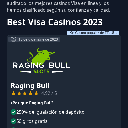
auditado los mejores casinos Visa en línea y los
hemos clasificado según su confianza y calidad.
Best Visa Casinos 2023
Casino popular de EE. UU.
18 de diciembre de 2023
Raging Bull
4.92
/ 5
¿Por qué
Raging Bull
?
250% de igualación de depósito
50 giros gratis