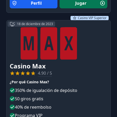
Perfil
Jugar
Casino VIP Superior
18 de diciembre de 2023
Casino Max
4.90
/ 5
¿Por qué
Casino Max
?
350% de igualación de depósito
50 giros gratis
40% de reembolso
Programa VIP