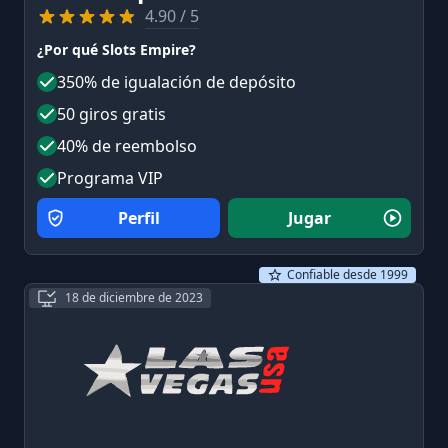
4.90
/ 5
¿Por qué
Slots Empire
?
350% de igualación de depósito
50 giros gratis
40% de reembolso
Programa VIP
Perfil
Jugar
Confiable desde 1999
18 de diciembre de 2023