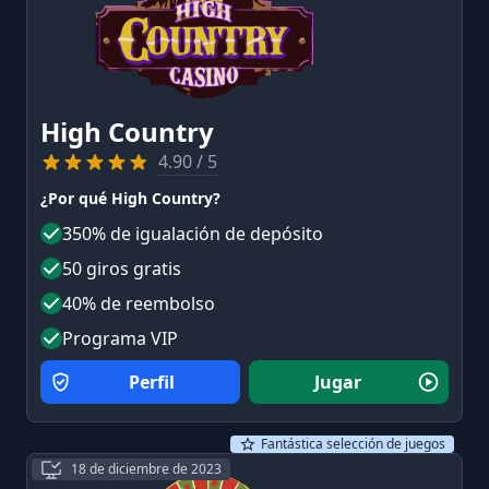
High Country
4.90
/ 5
¿Por qué
High Country
?
350% de igualación de depósito
50 giros gratis
40% de reembolso
Programa VIP
Perfil
Jugar
Fantástica selección de juegos
18 de diciembre de 2023