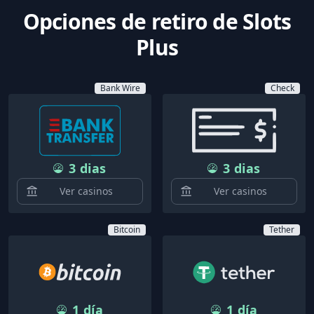
Opciones de retiro de Slots
Plus
Bank Wire
Check
3 dias
3 dias
Ver casinos
Ver casinos
Bitcoin
Tether
1 día
1 día