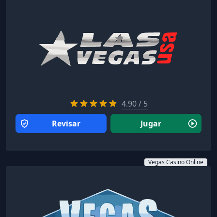
4.90
/ 5
Revisar
Jugar
Vegas Casino Online