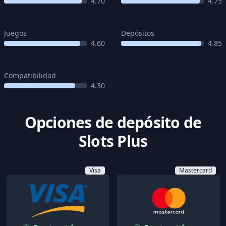
4.70
4.75
Juegos
Depósitos
4.60
4.85
Compatibilidad
4.30
Opciones de depósito de
Slots Plus
Visa
Mastercard