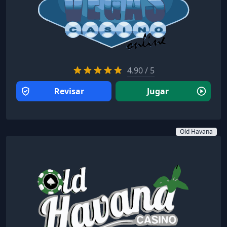
4.90
/ 5
Revisar
Jugar
Old Havana