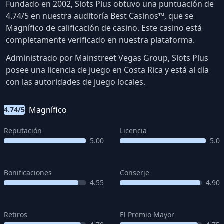
Fundado en 2002, Slots Plus obtuvo una puntuación de
4.74/5 en nuestra auditoría Best Casinos™, que se
Magnífico de calificación de casino. Este casino está
completamente verificado en nuestra plataforma.
Administrado por Mainstreet Vegas Group, Slots Plus
posee una licencia de juego en Costa Rica y está al día
con las autoridades de juego locales.
Magnífico
4.74
/5
Reputación
Licencia
5.00
5.0
Bonificaciones
Conserje
4.55
4.90
Retiros
El Premio Mayor