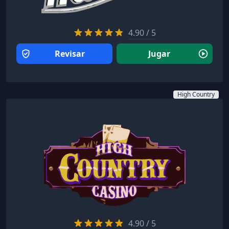
4.90
/ 5
Revisar
Jugar
High Country
4.90
/ 5