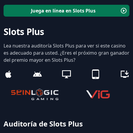
Juega en línea en Slots Plus
Slots Plus
Lea nuestra auditoría Slots Plus para ver si este casino
es adecuado para usted. ¿Eres el próximo gran ganador
del premio mayor en Slots Plus?
Auditoría de Slots Plus