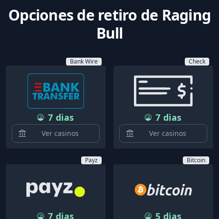
Opciones de retiro de Raging
Bull
Bank Wire
Check
7 dias
7 dias
Ver casinos
Ver casinos
Payz
Bitcoin
7 dias
5 dias