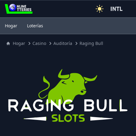
3
Hogar
Loterías
Hogar
Casino
Auditoría
Raging Bull