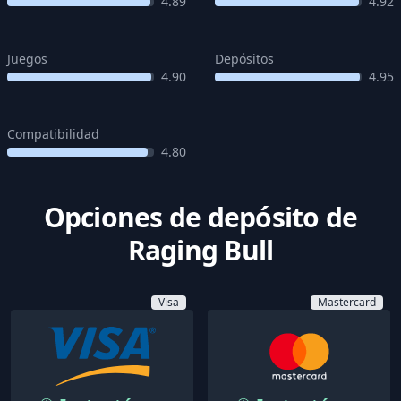
4.89
4.92
Juegos
Depósitos
4.90
4.95
Compatibilidad
4.80
Opciones de depósito de
Raging Bull
Visa
Mastercard