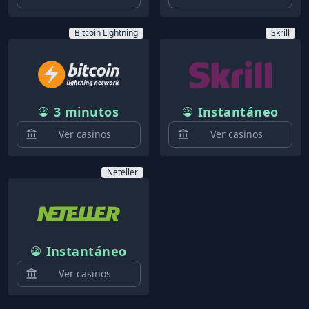
Bitcoin Lightning
Skrill
3 minutos
Instantáneo
Ver casinos
Ver casinos
Neteller
Instantáneo
Ver casinos