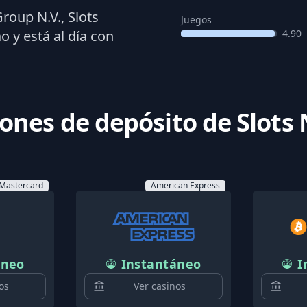
oup N.V., Slots
Juegos
o y está al día con
4.90
ones de depósito de Slots 
Mastercard
American Express
áneo
Instantáneo
I
os
Ver casinos