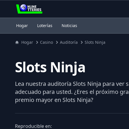
3
Hogar
Loterías
Noticias
Hogar
Casino
Auditoría
Slots Ninja
Slots Ninja
Lea nuestra auditoría Slots Ninja para ver s
adecuado para usted. ¿Eres el próximo gr
premio mayor en Slots Ninja?
Reproducible en: