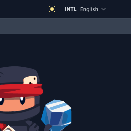
English