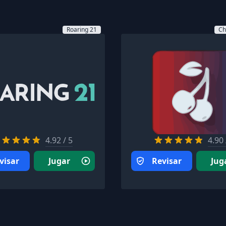
Roaring 21
Ch
4.92
/ 5
4.90
visar
Jugar
Revisar
Jug