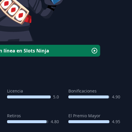
n línea en Slots Ninja
Licencia
Bonificaciones
5.0
4.90
Retiros
El Premio Mayor
4.80
4.95