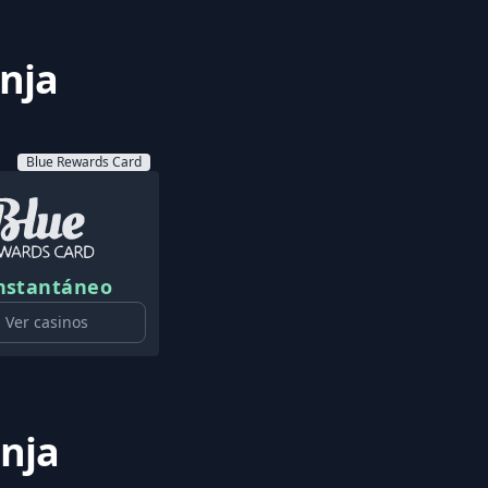
inja
Blue Rewards Card
nstantáneo
Ver casinos
inja