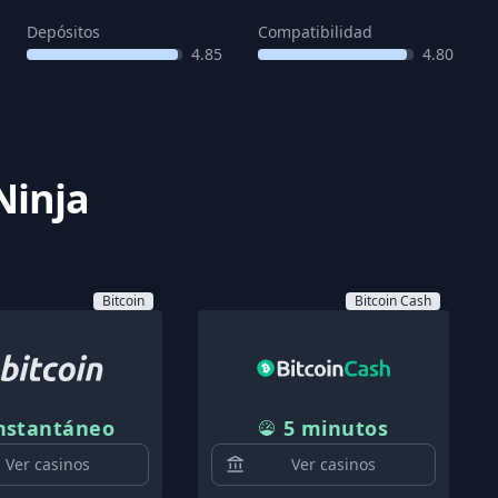
Depósitos
Compatibilidad
4.85
4.80
Ninja
Bitcoin
Bitcoin Cash
nstantáneo
5 minutos
Ver casinos
Ver casinos