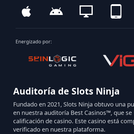
Energizado por:
Auditoría de Slots Ninja
Fundado en 2021, Slots Ninja obtuvo una pu
en nuestra auditoría Best Casinos™, que se
calificación de casino. Este casino está co
verificado en nuestra plataforma.