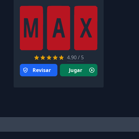
4.90
/ 5
Revisar
Jugar