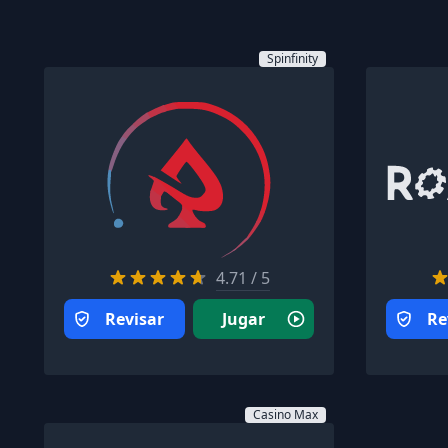
Spinfinity
4.71
/ 5
Revisar
Jugar
Re
Casino Max