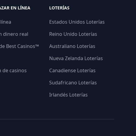
AZAR EN LÍNEA
LOTERÍAS
línea
Estados Unidos Loterías
n dinero real
Reino Unido Loterías
 de Best Casinos™
Australiano Loterías
o
Nueva Zelanda Loterías
n de casinos
Canadiense Loterías
Sudafricano Loterías
Irlandés Loterías