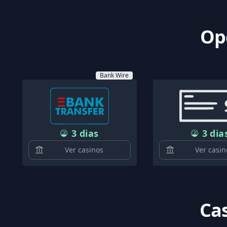
Opc
Bank Wire
3 dias
3 dia
Ver casinos
Ver casin
Cas