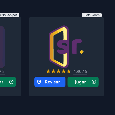
erry Jackpot
Slots Room
/ 5
4.90
/ 5
ar
Revisar
Jugar