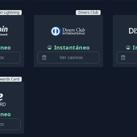
in Lightning
Diners Club
áneo
Instantáneo
I
os
Ver casinos
ewards Card
áneo
os