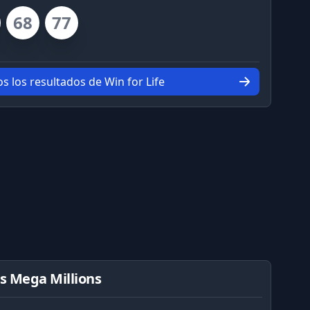
68
77
s los resultados de Win for Life
s Mega Millions