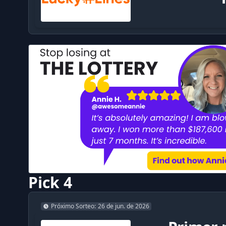
Pick 4
Próximo Sorteo
:
26 de jun. de 2026