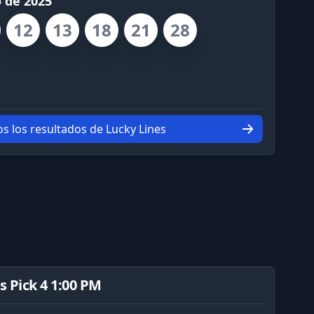
 de 2025
12
13
18
21
28
os los resultados de Lucky Lines
s Pick 4 1:00 PM