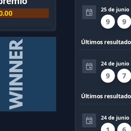
premio
25 de junio
0.00
9
9
Últimos resultado
24 de junio
9
7
Últimos resultado
24 de junio
1
6