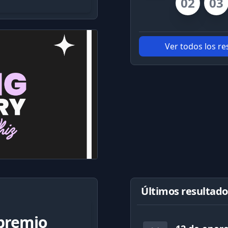
02
03
Ver todos los 
Últimos resultado
premio