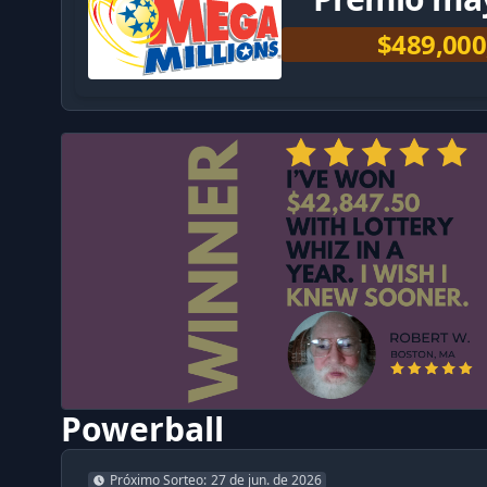
$489,000
Powerball
Próximo Sorteo
:
27 de jun. de 2026