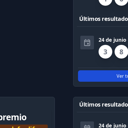
Últimos resultado
24 de junio
3
8
Ver t
Últimos resultados
premio
24 de junio