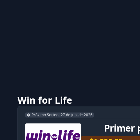
Win for Life
Próximo Sorteo
:
27 de jun. de 2026
Primer 