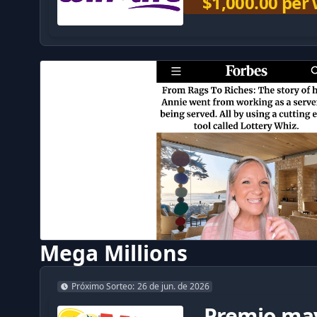
$1,000.00 per w
Mega Millions
Próximo Sorteo
:
26 de jun. de 2026
Premio may