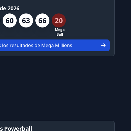
 de 2026
60
63
66
20
Mega
Ball
 los resultados de Mega Millions
s Powerball