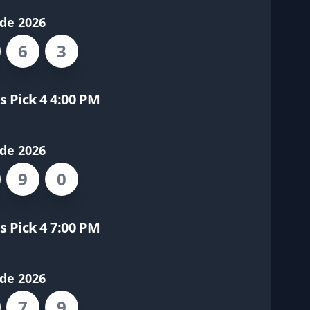
 de 2026
6
3
s Pick 4 4:00 PM
 de 2026
9
0
s Pick 4 7:00 PM
 de 2026
7
9