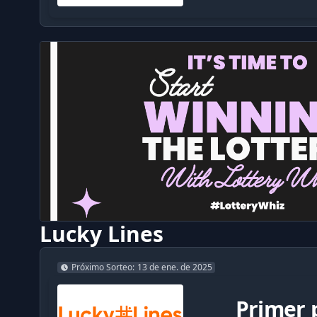
Lucky Lines
Próximo Sorteo
:
13 de ene. de 2025
Primer 