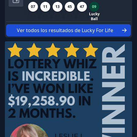
07
11
13
45
47
09
Lucky
Ball
Ver todos los resultados de Lucky For Life