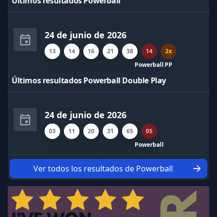
Últimos resultados Powerball
24 de junio de 2026
13
14
16
21
38
14
2x
Powerball
PP
Últimos resultados Powerball Double Play
24 de junio de 2026
03
11
20
31
65
05
Powerball
Ver todos los resultados de Powerball