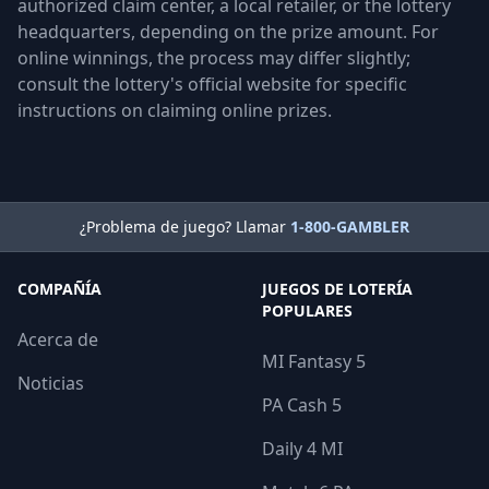
authorized claim center, a local retailer, or the lottery
headquarters, depending on the prize amount. For
online winnings, the process may differ slightly;
consult the lottery's official website for specific
instructions on claiming online prizes.
¿Problema de juego? Llamar
1-800-GAMBLER
COMPAÑÍA
JUEGOS DE LOTERÍA
POPULARES
Acerca de
MI Fantasy 5
Noticias
PA Cash 5
Daily 4 MI