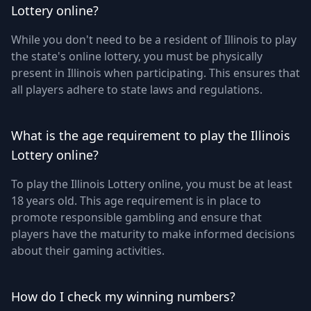
Lottery online?
While you don't need to be a resident of Illinois to play
the state's online lottery, you must be physically
present in Illinois when participating. This ensures that
all players adhere to state laws and regulations.
What is the age requirement to play the Illinois
Lottery online?
To play the Illinois Lottery online, you must be at least
18 years old. This age requirement is in place to
promote responsible gambling and ensure that
players have the maturity to make informed decisions
about their gaming activities.
How do I check my winning numbers?