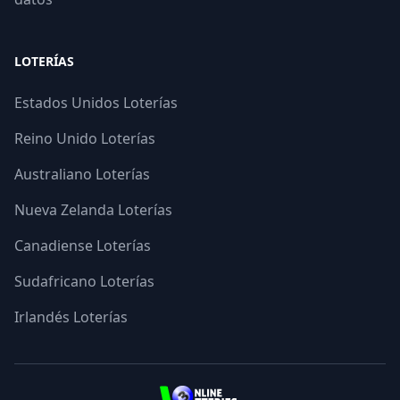
LOTERÍAS
Estados Unidos Loterías
Reino Unido Loterías
Australiano Loterías
Nueva Zelanda Loterías
Canadiense Loterías
Sudafricano Loterías
Irlandés Loterías
3