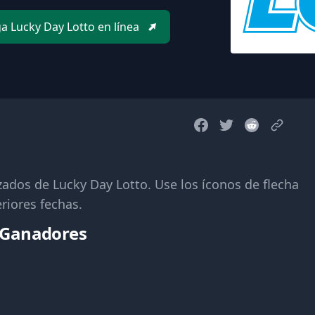
a Lucky Day Lotto en línea
s
zados de Lucky Day Lotto. Use los íconos de flecha
riores fechas.
 Ganadores