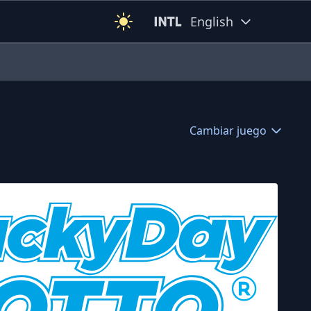
English
Cambiar juego