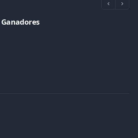
Previa
Próxi
s Ganadores