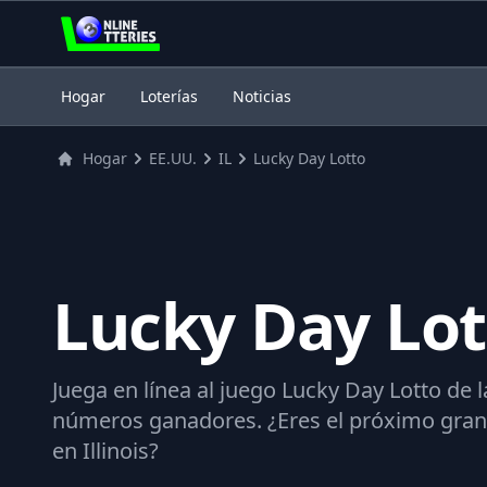
3
Hogar
Loterías
Noticias
Hogar
EE.UU.
IL
Lucky Day Lotto
Lucky Day Lot
Juega en línea al juego Lucky Day Lotto de la
números ganadores. ¿Eres el próximo gran
en Illinois?