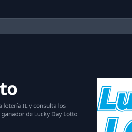
to
 lotería IL y consulta los
 ganador de Lucky Day Lotto