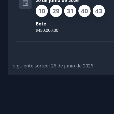
20 de junio de 2026
10
29
31
40
43
Bote
$450,000.00
siguiente sorteo:
26 de junio de 2026