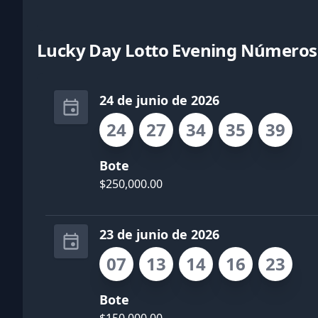
Lucky Day Lotto Evening Número
24 de junio de 2026
24
27
34
35
39
Bote
$250,000.00
23 de junio de 2026
07
13
14
16
23
Bote
$150,000.00