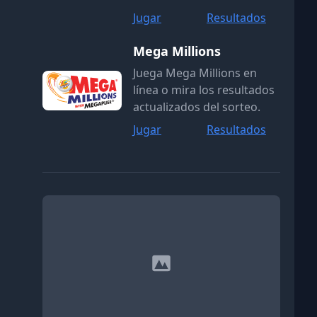
Jugar
Resultados
Mega Millions
Juega Mega Millions en
línea o mira los resultados
actualizados del sorteo.
Jugar
Resultados