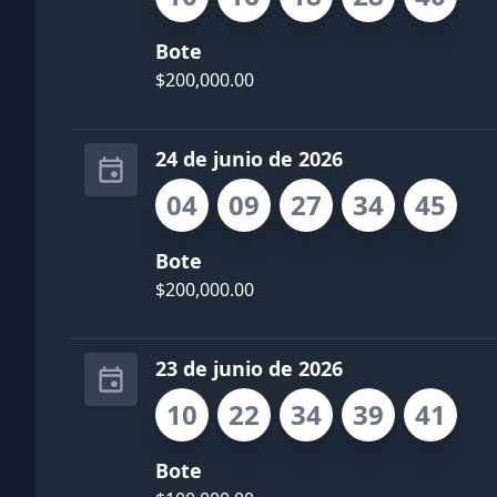
Bote
$200,000.00
24 de junio de 2026
04
09
27
34
45
Bote
$200,000.00
23 de junio de 2026
10
22
34
39
41
Bote