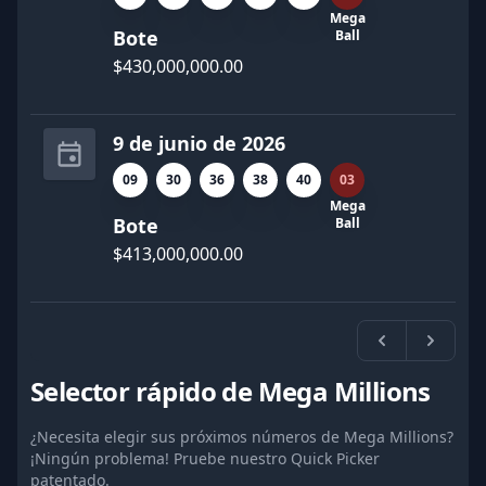
Mega
Bote
Ball
$430,000,000.00
9 de junio de 2026
09
30
36
38
40
03
Mega
Bote
Ball
$413,000,000.00
Previa
Próxi
Selector rápido de Mega Millions
¿Necesita elegir sus próximos números de Mega Millions?
¡Ningún problema! Pruebe nuestro Quick Picker
patentado.