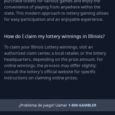
purchase tickets for various games and enjoy the
convenience of playing from anywhere within the
state. This modern approach to lottery gaming allows
for easy participation and an enjoyable experience.
How do I claim my lottery winnings in Illinois?
To claim your Illinois Lottery winnings, visit an
authorized claim center, a local retailer, or the lottery
headquarters, depending on the prize amount. For
online winnings, the process may differ slightly;
consult the lottery's official website for specific
instructions on claiming online prizes.
¿Problema de juego? Llamar
1-800-GAMBLER