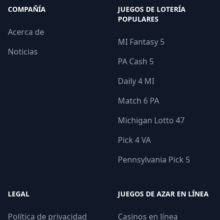
COMPAÑÍA
JUEGOS DE LOTERÍA
POPULARES
Acerca de
MI Fantasy 5
Noticias
PA Cash 5
Daily 4 MI
Match 6 PA
Michigan Lotto 47
Pick 4 VA
Pennsylvania Pick 5
LEGAL
JUEGOS DE AZAR EN LÍNEA
Política de privacidad
Casinos en línea