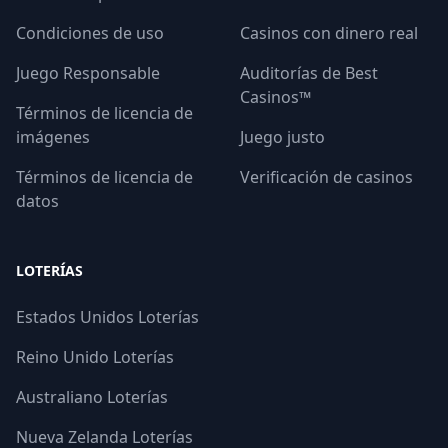
Condiciones de uso
Casinos con dinero real
Juego Responsable
Auditorías de Best
Casinos™
Términos de licencia de
imágenes
Juego justo
Términos de licencia de
Verificación de casinos
datos
LOTERÍAS
Estados Unidos Loterías
Reino Unido Loterías
Australiano Loterías
Nueva Zelanda Loterías