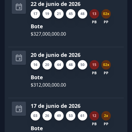
22 de junio de 2026
17
19
21
45
48
13
02x
PB
PP
Bote
$327,000,000.00
20 de junio de 2026
16
20
44
48
50
15
02x
PB
PP
Bote
$312,000,000.00
17 de junio de 2026
03
26
49
53
61
12
2x
PB
PP
Bote