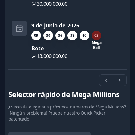
$430,000,000.00
9 de junio de 2026
09
30
36
38
40
03
Mega
Bote
Ball
$413,000,000.00
Previa
Próxi
Selector rápido de Mega Millions
¿Necesita elegir sus próximos números de Mega Millions?
¡Ningún problema! Pruebe nuestro Quick Picker
patentado.