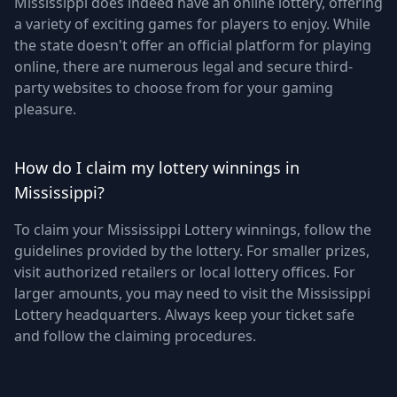
Mississippi does indeed have an online lottery, offering
a variety of exciting games for players to enjoy. While
the state doesn't offer an official platform for playing
online, there are numerous legal and secure third-
party websites to choose from for your gaming
pleasure.
How do I claim my lottery winnings in
Mississippi?
To claim your Mississippi Lottery winnings, follow the
guidelines provided by the lottery. For smaller prizes,
visit authorized retailers or local lottery offices. For
larger amounts, you may need to visit the Mississippi
Lottery headquarters. Always keep your ticket safe
and follow the claiming procedures.