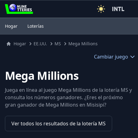
3
Hogar
Loterías
Hogar
EE.UU.
MS
Mega Millions
Cambiar juego
Mega Millions
Juega en línea al juego Mega Millions de la lotería MS y
consulta los números ganadores. ¿Eres el próximo
gran ganador de Mega Millions en Misisipi?
Ver todos los resultados de la lotería MS