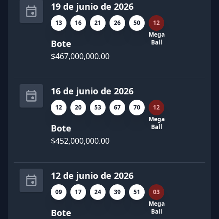
19 de junio de 2026
13
16
21
26
50
12
Mega
Bote
Ball
$467,000,000.00
16 de junio de 2026
12
20
53
67
70
12
Mega
Bote
Ball
$452,000,000.00
12 de junio de 2026
09
17
24
39
51
03
Mega
Bote
Ball