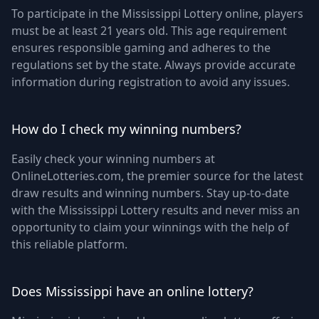
To participate in the Mississippi Lottery online, players
must be at least 21 years old. This age requirement
ensures responsible gaming and adheres to the
regulations set by the state. Always provide accurate
information during registration to avoid any issues.
How do I check my winning numbers?
Easily check your winning numbers at
OnlineLotteries.com, the premier source for the latest
draw results and winning numbers. Stay up-to-date
with the Mississippi Lottery results and never miss an
opportunity to claim your winnings with the help of
this reliable platform.
Does Mississippi have an online lottery?