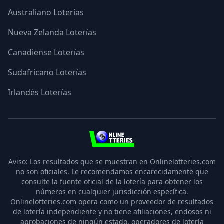
Australiano Loterías
Nueva Zelanda Loterías
Canadiense Loterías
Sudafricano Loterías
Irlandés Loterías
3
Aviso: Los resultados que se muestran en Onlinelotteries.com
no son oficiales. Le recomendamos encarecidamente que
consulte la fuente oficial de la lotería para obtener los
números en cualquier jurisdicción específica.
Onlinelotteries.com opera como un proveedor de resultados
de lotería independiente y no tiene afiliaciones, endosos ni
aprobaciones de ningún estado, operadores de lotería