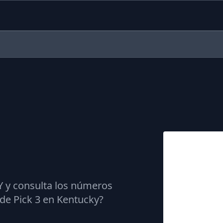
 KY y consulta los números
de Pick 3 en Kentucky?