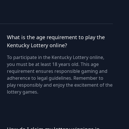
What is the age requirement to play the
Kentucky Lottery online?
To participate in the Kentucky Lottery online,
you must be at least 18 years old. This age
requirement ensures responsible gaming and
adherence to legal guidelines. Remember to
play responsibly and enjoy the excitement of the
lottery games.