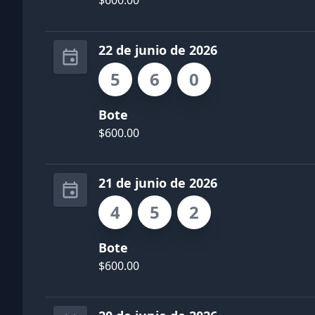
22 de junio de 2026
5
6
0
Bote
$600.00
21 de junio de 2026
4
5
2
Bote
$600.00