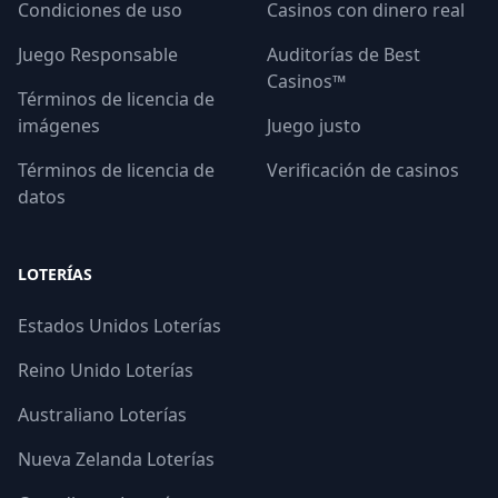
Condiciones de uso
Casinos con dinero real
Juego Responsable
Auditorías de Best
Casinos™
Términos de licencia de
imágenes
Juego justo
Términos de licencia de
Verificación de casinos
datos
LOTERÍAS
Estados Unidos Loterías
Reino Unido Loterías
Australiano Loterías
Nueva Zelanda Loterías