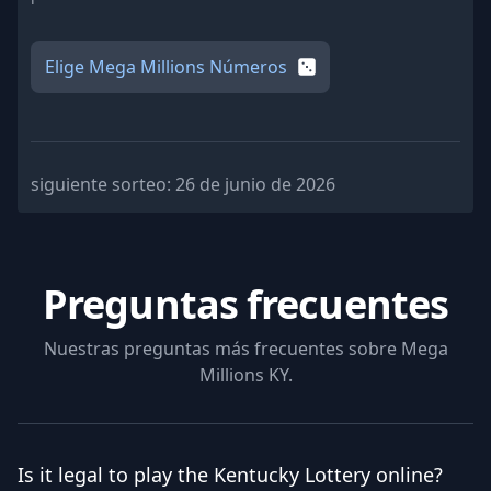
Elige Mega Millions Números
siguiente sorteo:
26 de junio de 2026
Preguntas frecuentes
Nuestras preguntas más frecuentes sobre
Mega
Millions KY
.
Is it legal to play the Kentucky Lottery online?