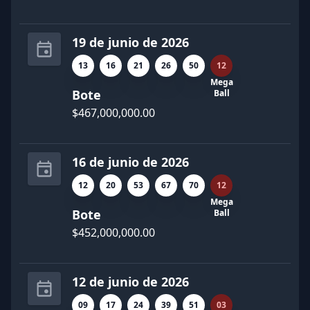
19 de junio de 2026
13
16
21
26
50
12
Mega
Bote
Ball
$467,000,000.00
16 de junio de 2026
12
20
53
67
70
12
Mega
Bote
Ball
$452,000,000.00
12 de junio de 2026
09
17
24
39
51
03