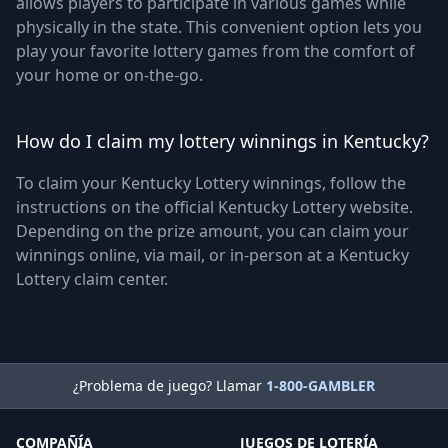
allows players to participate in various games while
physically in the state. This convenient option lets you
play your favorite lottery games from the comfort of
your home or on-the-go.
How do I claim my lottery winnings in Kentucky?
To claim your Kentucky Lottery winnings, follow the
instructions on the official Kentucky Lottery website.
Depending on the prize amount, you can claim your
winnings online, via mail, or in-person at a Kentucky
Lottery claim center.
¿Problema de juego? Llamar
1-800-GAMBLER
COMPAÑÍA
JUEGOS DE LOTERÍA