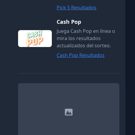
Pick 5 Resultados
Cash Pop
Juega Cash Pop en línea o
mira los resultados
actualizados del sorteo.
Cash Pop Resultados