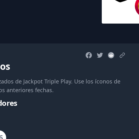
dos
zados de Jackpot Triple Play. Use los íconos de
os anteriores fechas.
dores
6