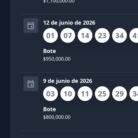
$1,100,000.00
12 de junio de 2026
01
07
14
23
34
4
Bote
$950,000.00
9 de junio de 2026
03
10
11
25
29
3
Bote
$800,000.00