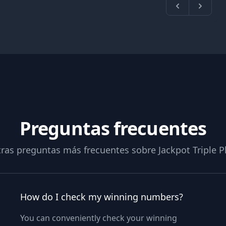
Previa
Próxi
Preguntas frecuentes
ras preguntas más frecuentes sobre
Jackpot Triple P
How do I check my winning numbers?
You can conveniently check your winning