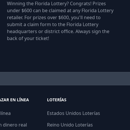
Winning the Florida Lottery? Congrats! Prizes
under $600 can be claimed at any Florida Lottery
retailer. For prizes over $600, you'll need to
submit a claim form to the Florida Lottery
headquarters or district office. Always sign the
back of your ticket!
AZAR EN LÍNEA
LOTERÍAS
línea
Estados Unidos Loterías
n dinero real
Reino Unido Loterías