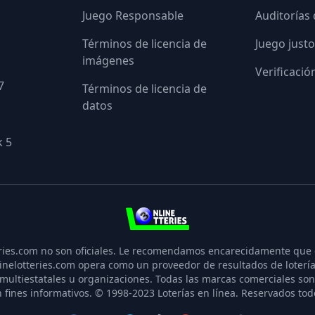
Juego Responsable
Auditorías
Términos de licencia de
Juego just
imágenes
Verificació
7
Términos de licencia de
datos
k 5
3
ies.com no son oficiales. Le recomendamos encarecidamente que con
inelotteries.com opera como un proveedor de resultados de lotería
ultiestatales u organizaciones. Todas las marcas comerciales son 
 fines informativos. © 1998-2023
Loterías en línea
.
Reservados todo