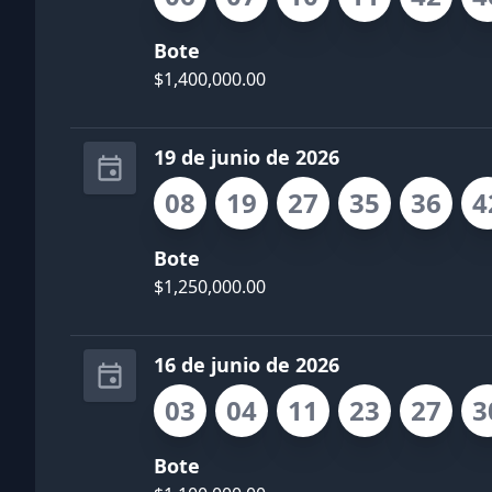
Bote
$1,400,000.00
19 de junio de 2026
08
19
27
35
36
4
Bote
$1,250,000.00
16 de junio de 2026
03
04
11
23
27
3
Bote