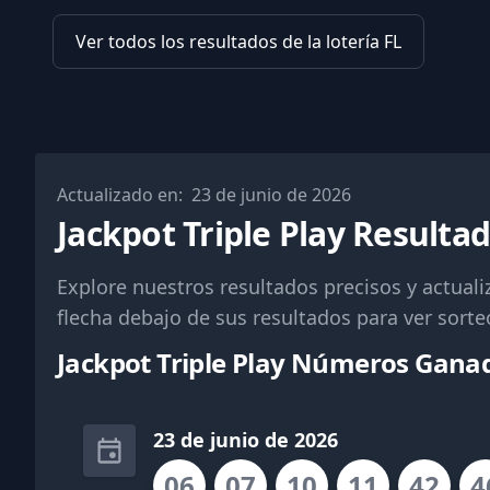
Ver todos los resultados de la lotería FL
Actualizado en:
23 de junio de 2026
Jackpot Triple Play Resulta
Explore nuestros resultados precisos y actuali
flecha debajo de sus resultados para ver sorte
Jackpot Triple Play Números Gana
23 de junio de 2026
06
07
10
11
42
4