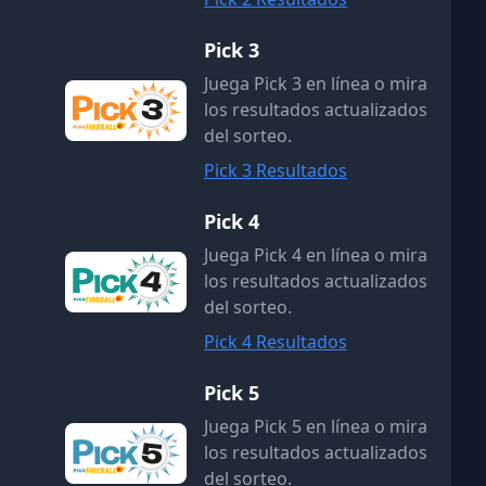
Pick 3
Juega Pick 3 en línea o mira
los resultados actualizados
del sorteo.
Pick 3 Resultados
Pick 4
Juega Pick 4 en línea o mira
los resultados actualizados
del sorteo.
Pick 4 Resultados
Pick 5
Juega Pick 5 en línea o mira
los resultados actualizados
del sorteo.