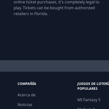
online ticket purchases, it's completely legal to
play. Tickets can be bought from authorized
retailers in Florida.
COMPAÑÍA
JUEGOS DE LOTER
POPULARES
Acerca de
MI Fantasy 5
Noticias