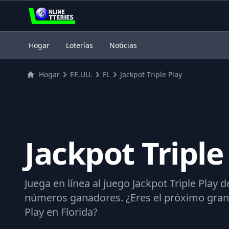
3
Hogar
Loterías
Noticias
Hogar
EE.UU.
FL
Jackpot Triple Play
Jackpot Triple
Juega en línea al juego Jackpot Triple Play de
números ganadores. ¿Eres el próximo gran 
Play en Florida?