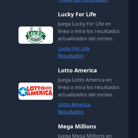
Lucky For Life
Juega Lucky For Life en
línea o mira los resultados
actualizados del sorteo.
Lucky For Life
Resultados
Lotto America
Juega Lotto America en
línea o mira los resultados
actualizados del sorteo.
Lotto America
Resultados
Mega Millions
Juega Mega Millions en