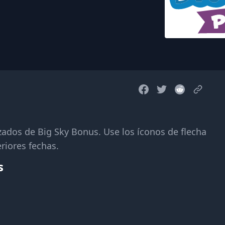
zados de Big Sky Bonus. Use los íconos de flecha
riores fechas.
s