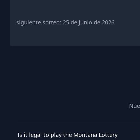
siguiente sorteo:
25 de junio de 2026
Nue
Is it legal to play the Montana Lottery