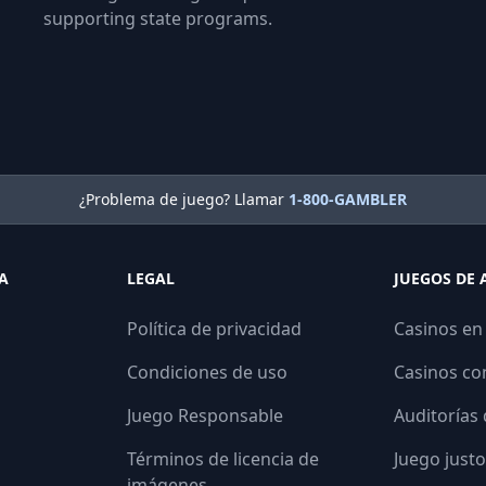
supporting state programs.
¿Problema de juego? Llamar
1-800-GAMBLER
ÍA
LEGAL
JUEGOS DE 
Política de privacidad
Casinos en 
Condiciones de uso
Casinos co
Juego Responsable
Auditorías
Términos de licencia de
Juego just
imágenes