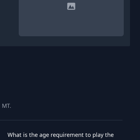
mo
s MT
.
What is the age requirement to play the