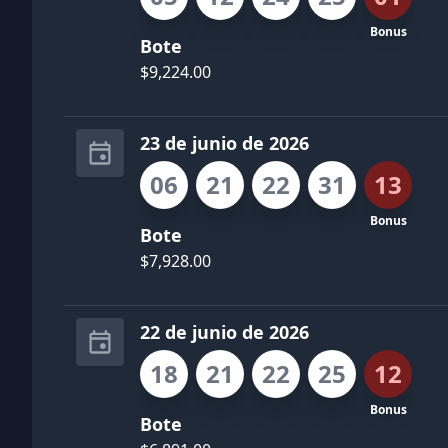
Bonus
Bote
$9,224.00
23 de junio de 2026
06
21
22
31
13
Bonus
Bote
$7,928.00
22 de junio de 2026
18
21
22
25
12
Bonus
Bote