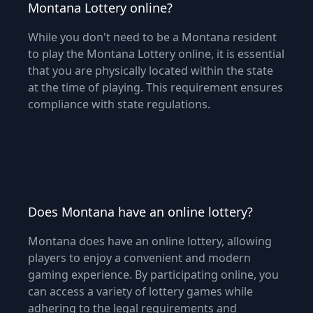
Montana Lottery online?
While you don't need to be a Montana resident
to play the Montana Lottery online, it is essential
that you are physically located within the state
at the time of playing. This requirement ensures
compliance with state regulations.
Does Montana have an online lottery?
Montana does have an online lottery, allowing
players to enjoy a convenient and modern
gaming experience. By participating online, you
can access a variety of lottery games while
adhering to the legal requirements and