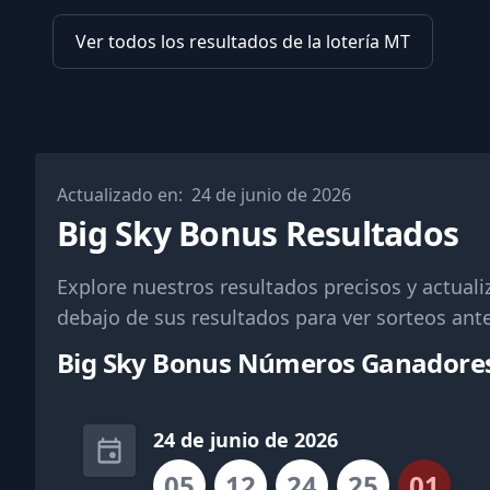
Ver todos los resultados de la lotería MT
Actualizado en:
24 de junio de 2026
Big Sky Bonus Resultados
Explore nuestros resultados precisos y actuali
debajo de sus resultados para ver sorteos ante
Big Sky Bonus Números Ganadore
24 de junio de 2026
05
12
24
25
01