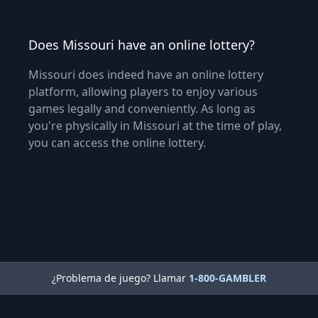
Does Missouri have an online lottery?
Missouri does indeed have an online lottery
platform, allowing players to enjoy various
games legally and conveniently. As long as
you're physically in Missouri at the time of play,
you can access the online lottery.
¿Problema de juego? Llamar
1-800-GAMBLER