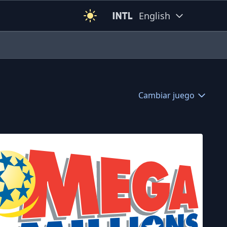
English
Cambiar juego