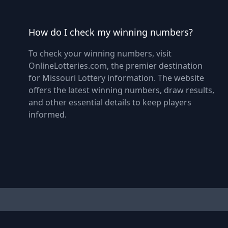
How do I check my winning numbers?
To check your winning numbers, visit
OnlineLotteries.com, the premier destination
for Missouri Lottery information. The website
offers the latest winning numbers, draw results,
and other essential details to keep players
informed.