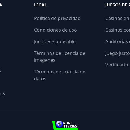
ÍA
LEGAL
JUEGOS DE 
Política de privacidad
Casinos en 
Condiciones de uso
Casinos co
Juego Responsable
Auditorías
Términos de licencia de
Juego just
imágenes
Verificació
7
Términos de licencia de
datos
k 5
3