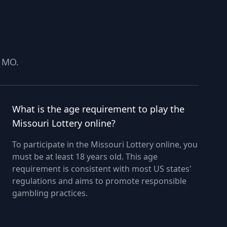
s MO
.
What is the age requirement to play the
Missouri Lottery online?
To participate in the Missouri Lottery online, you
must be at least 18 years old. This age
requirement is consistent with most US states'
regulations and aims to promote responsible
gambling practices.