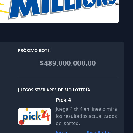
Sidebar
PRÓXIMO BOTE
:
$489,000,000.00
JUEGOS SIMILARES DE MO LOTERÍA
Pick 4
Juega Pick 4 en línea o mira
los resultados actualizados
del sorteo.
Jugar
Resultados