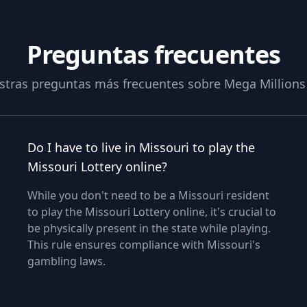
Preguntas frecuentes
stras preguntas más frecuentes sobre
Mega Million
Do I have to live in Missouri to play the
Missouri Lottery online?
While you don't need to be a Missouri resident
to play the Missouri Lottery online, it's crucial to
be physically present in the state while playing.
This rule ensures compliance with Missouri's
gambling laws.