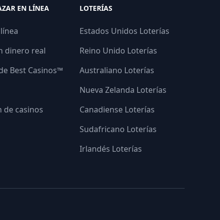
AZAR EN LÍNEA
LOTERÍAS
línea
Estados Unidos Loterías
n dinero real
Reino Unido Loterías
 de Best Casinos™
Australiano Loterías
o
Nueva Zelanda Loterías
n de casinos
Canadiense Loterías
Sudafricano Loterías
Irlandés Loterías