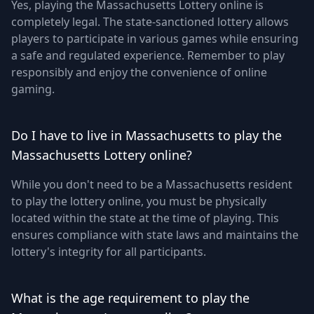
Yes, playing the Massachusetts Lottery online is
completely legal. The state-sanctioned lottery allows
players to participate in various games while ensuring
a safe and regulated experience. Remember to play
responsibly and enjoy the convenience of online
gaming.
Do I have to live in Massachusetts to play the
Massachusetts Lottery online?
While you don't need to be a Massachusetts resident
to play the lottery online, you must be physically
located within the state at the time of playing. This
ensures compliance with state laws and maintains the
lottery's integrity for all participants.
What is the age requirement to play the