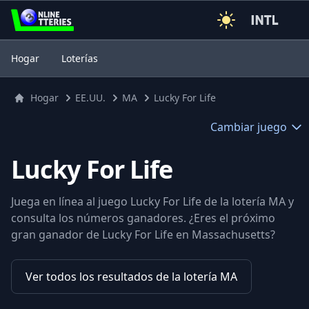
3
Hogar
Loterías
Hogar
EE.UU.
MA
Lucky For Life
Cambiar juego
Lucky For Life
Juega en línea al juego Lucky For Life de la lotería MA y
consulta los números ganadores. ¿Eres el próximo
gran ganador de Lucky For Life en Massachusetts?
Ver todos los resultados de la lotería MA