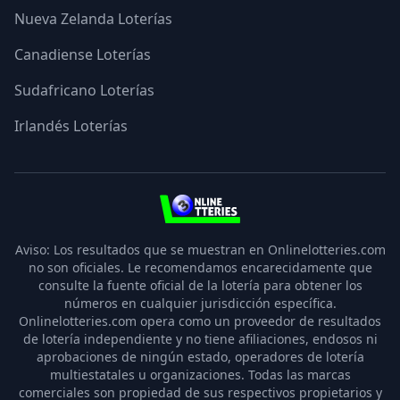
Nueva Zelanda Loterías
Canadiense Loterías
Sudafricano Loterías
Irlandés Loterías
3
Aviso: Los resultados que se muestran en Onlinelotteries.com
no son oficiales. Le recomendamos encarecidamente que
consulte la fuente oficial de la lotería para obtener los
números en cualquier jurisdicción específica.
Onlinelotteries.com opera como un proveedor de resultados
de lotería independiente y no tiene afiliaciones, endosos ni
aprobaciones de ningún estado, operadores de lotería
multiestatales u organizaciones. Todas las marcas
comerciales son propiedad de sus respectivos propietarios y