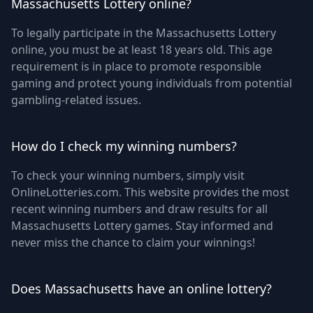
Massachusetts Lottery online?
To legally participate in the Massachusetts Lottery
online, you must be at least 18 years old. This age
requirement is in place to promote responsible
gaming and protect young individuals from potential
gambling-related issues.
How do I check my winning numbers?
To check your winning numbers, simply visit
OnlineLotteries.com. This website provides the most
recent winning numbers and draw results for all
Massachusetts Lottery games. Stay informed and
never miss the chance to claim your winnings!
Does Massachusetts have an online lottery?