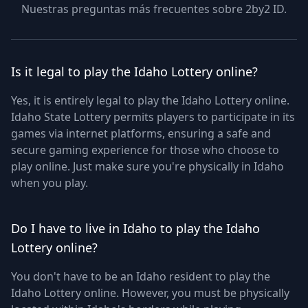
Nuestras preguntas más frecuentes sobre
2by2 ID
.
Is it legal to play the Idaho Lottery online?
Yes, it is entirely legal to play the Idaho Lottery online.
Idaho State Lottery permits players to participate in its
games via internet platforms, ensuring a safe and
secure gaming experience for those who choose to
play online. Just make sure you're physically in Idaho
when you play.
Do I have to live in Idaho to play the Idaho
Lottery online?
You don't have to be an Idaho resident to play the
Idaho Lottery online. However, you must be physically