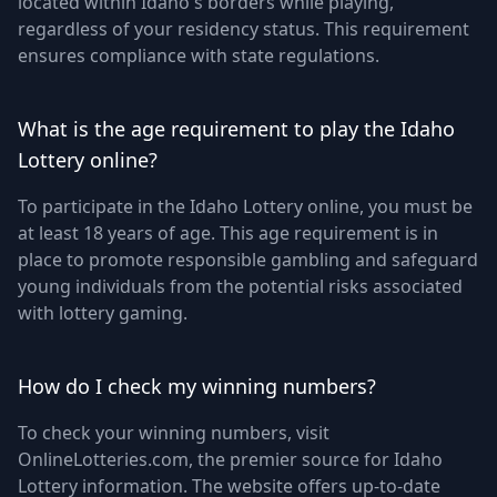
located within Idaho's borders while playing,
regardless of your residency status. This requirement
ensures compliance with state regulations.
What is the age requirement to play the Idaho
Lottery online?
To participate in the Idaho Lottery online, you must be
at least 18 years of age. This age requirement is in
place to promote responsible gambling and safeguard
young individuals from the potential risks associated
with lottery gaming.
How do I check my winning numbers?
To check your winning numbers, visit
OnlineLotteries.com, the premier source for Idaho
Lottery information. The website offers up-to-date