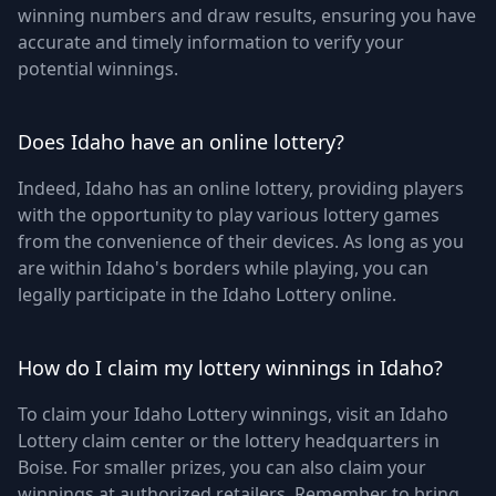
winning numbers and draw results, ensuring you have
accurate and timely information to verify your
potential winnings.
Does Idaho have an online lottery?
Indeed, Idaho has an online lottery, providing players
with the opportunity to play various lottery games
from the convenience of their devices. As long as you
are within Idaho's borders while playing, you can
legally participate in the Idaho Lottery online.
How do I claim my lottery winnings in Idaho?
To claim your Idaho Lottery winnings, visit an Idaho
Lottery claim center or the lottery headquarters in
Boise. For smaller prizes, you can also claim your
winnings at authorized retailers. Remember to bring