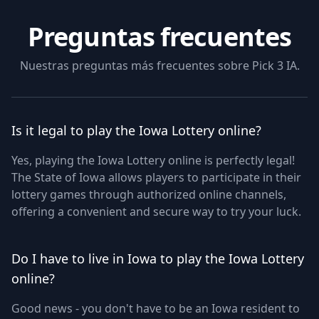
Preguntas frecuentes
Nuestras preguntas más frecuentes sobre
Pick 3 IA
.
Is it legal to play the Iowa Lottery online?
Yes, playing the Iowa Lottery online is perfectly legal!
The State of Iowa allows players to participate in their
lottery games through authorized online channels,
offering a convenient and secure way to try your luck.
Do I have to live in Iowa to play the Iowa Lottery
online?
Good news - you don't have to be an Iowa resident to