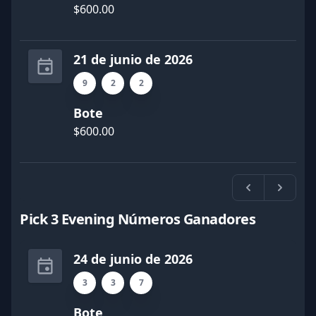
$600.00
21 de junio de 2026
9
2
2
Bote
$600.00
Previa
Próxi
Pick 3 Evening Números Ganadores
24 de junio de 2026
3
3
7
Bote