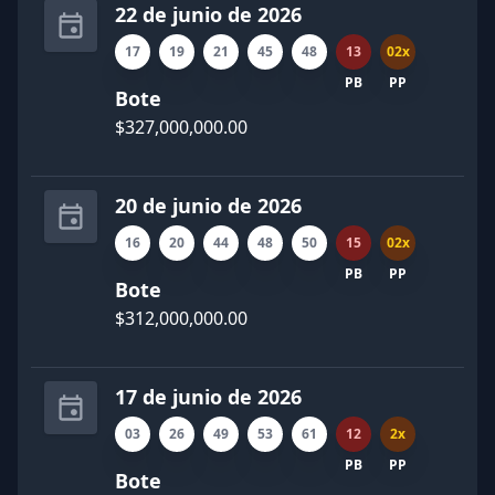
22 de junio de 2026
17
19
21
45
48
13
02x
PB
PP
Bote
$327,000,000.00
20 de junio de 2026
16
20
44
48
50
15
02x
PB
PP
Bote
$312,000,000.00
17 de junio de 2026
03
26
49
53
61
12
2x
PB
PP
Bote