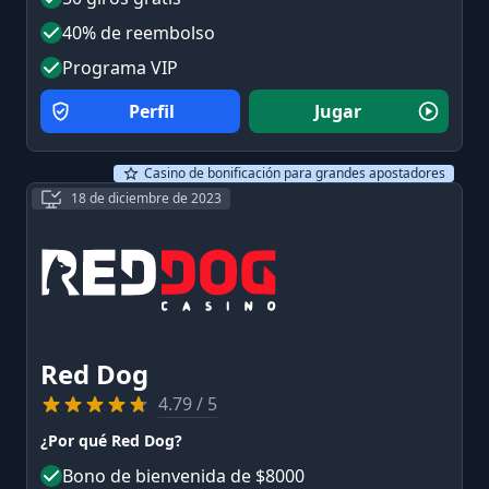
40% de reembolso
Programa VIP
Perfil
Jugar
Casino de bonificación para grandes apostadores
18 de diciembre de 2023
Red Dog
4.79
/ 5
¿Por qué
Red Dog
?
Bono de bienvenida de $8000