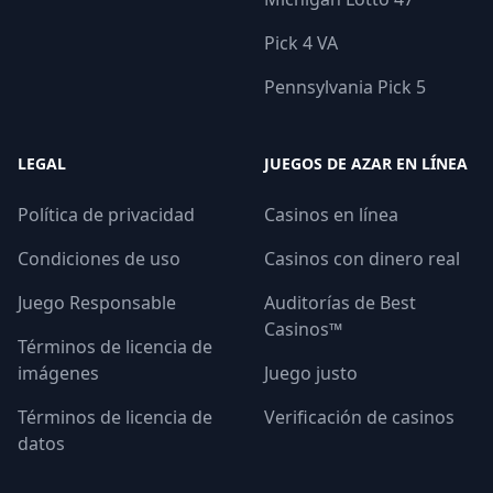
Pick 4 VA
Pennsylvania Pick 5
LEGAL
JUEGOS DE AZAR EN LÍNEA
Política de privacidad
Casinos en línea
Condiciones de uso
Casinos con dinero real
Juego Responsable
Auditorías de Best
Casinos™
Términos de licencia de
imágenes
Juego justo
Términos de licencia de
Verificación de casinos
datos